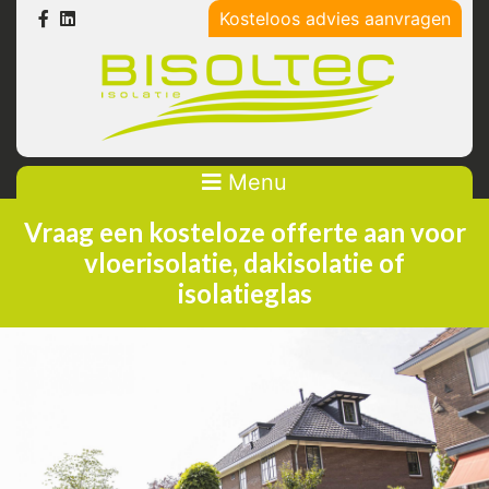
Kosteloos advies aanvragen
Menu
Vraag een kosteloze offerte aan voor
vloerisolatie, dakisolatie of
isolatieglas